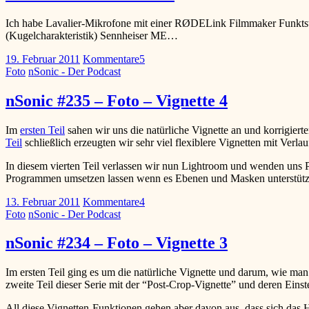
Ich habe Lavalier-Mikrofone mit einer RØDELink Filmmaker Funktst
(Kugelcharakteristik) Sennheiser ME…
19. Februar 2011
Kommentare
5
Foto
nSonic - Der Podcast
nSonic #235 – Foto – Vignette 4
Im
ersten Teil
sahen wir uns die natürliche Vignette an und korrigiert
Teil
schließlich erzeugten wir sehr viel flexiblere Vignetten mit Verlau
In diesem vierten Teil verlassen wir nun Lightroom und wenden uns Ph
Programmen umsetzen lassen wenn es Ebenen und Masken unterstütz
13. Februar 2011
Kommentare
4
Foto
nSonic - Der Podcast
nSonic #234 – Foto – Vignette 3
Im ersten Teil ging es um die natürliche Vignette und darum, wie man 
zweite Teil dieser Serie mit der “Post-Crop-Vignette” und deren Einst
All diese Vignetten-Funktionen gehen aber davon aus, dass sich das 