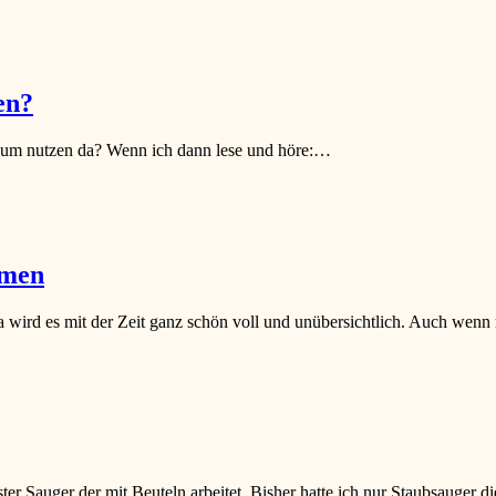
en?
ch zum nutzen da? Wenn ich dann lese und höre:…
mmen
rd es mit der Zeit ganz schön voll und unübersichtlich. Auch wen
er Sauger der mit Beuteln arbeitet. Bisher hatte ich nur Staubsauger 