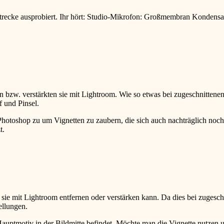
recke ausprobiert. Ihr hört: Studio-Mikrofon: Großmembran Kondens
en bzw. verstärkten sie mit Lightroom. Wie so etwas bei zugeschnittenen
f und Pinsel.
otoshop zu um Vignetten zu zaubern, die sich auch nachträglich noch v
t.
sie mit Lightroom entfernen oder verstärken kann. Da dies bei zugeschni
ellungen.
Hauptmotiv in der Bildmitte befindet. Möchte man die Vignette nutzen