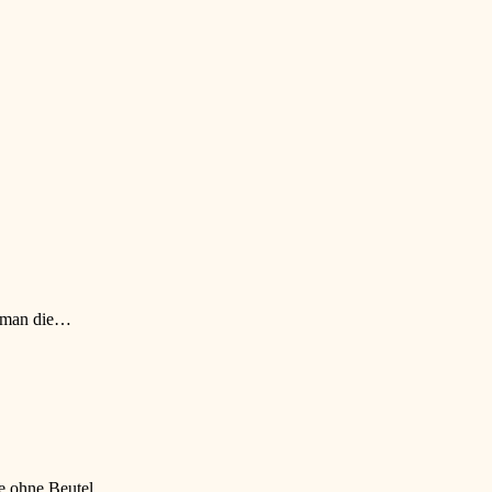
n man die…
die ohne Beutel…