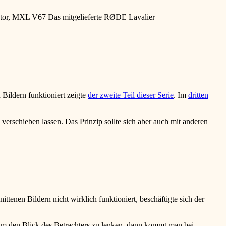
ator, MXL V67 Das mitgelieferte RØDE Lavalier
 Bildern funktioniert zeigte
der zweite Teil dieser Serie
. Im
dritten
erschieben lassen. Das Prinzip sollte sich aber auch mit anderen
ttenen Bildern nicht wirklich funktioniert, beschäftigte sich der
 um den Blick des Betrachters zu lenken, dann kommt man bei