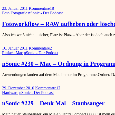
23. Januar 2011
Kommentare
18
Foto
Fotografie
nSonic - Der Podcast
Fotoworkflow – RAW aufheben oder lösch
Also ich weiß nicht… sicher, Platz ist Platz – Aber der ist doch au
16. Januar 2011
Kommentare
2
Einfach Mac
nSonic - Der Podcast
nSonic #230 – Mac – Ordnung in Progra
Anwendungen landen auf dem Mac immer im Programme-Ordner. Da wi
29. Dezember 2010
Kommentare
17
Hardware
nSonic - Der Podcast
nSonic #229 – Denk Mal – Staubsauger
Mein neuer Staubsauger, ein Miele Silent&Compact 6000, ist mein erst