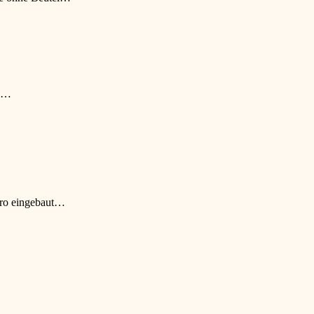
ze…
Büro eingebaut…