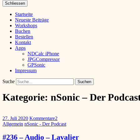
Schliessen
Startseite
Neueste Beiträge
Workshops
Buchen
Bestellen
Kontakt
Apps
NDCalc iPhone
JPGCompressor
GPSonic
Impressum
Suche
Kategorie:
nSonic – Der Podcas
27. Juli 2020
Kommentare
2
Allgemein
nSonic - Der Podcast
#236 – Audio – Lavalier