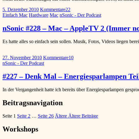
5. Dezember 2010
Kommentare
22
Einfach Mac
Hardware
Mac
nSonic - Der Podcast
nSonic #228 – Mac – AppleTV 2 (Immer n
Es hatte alles so einfach sein sollen. Musik, Fotos, Videos liegen b
27. November 2010
Kommentare
10
nSonic - Der Podcast
#227 – Denk Mal – Energiesparlampen Tei
In der Vergangenheit hatte ich bereits über Energiesparlampen gespr
Beitragsnavigation
Seite
1
Seite
2
…
Seite
26
Ältere
Ältere Beiträge
Workshops