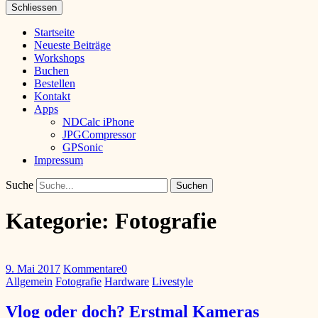
Schliessen
Startseite
Neueste Beiträge
Workshops
Buchen
Bestellen
Kontakt
Apps
NDCalc iPhone
JPGCompressor
GPSonic
Impressum
Suche
Kategorie:
Fotografie
9. Mai 2017
Kommentare
0
Allgemein
Fotografie
Hardware
Livestyle
Vlog oder doch? Erstmal Kameras