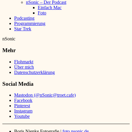
nSonic – Der Podcast
Einfach Mac
Foto
Podcasting
Programmierung
Star Trek
nSonic
Mehr
Flohmarkt
Über mich
Datenschutzerklärung
Social Media
Mastodon (@nSonic@troet.cafe)
Facebook
Pinterest
Instagram
Youtube
Boris Nienke Fotografie |
foto.nsonic.de