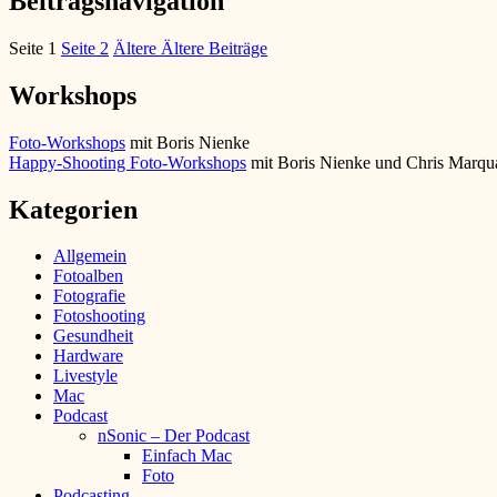
Beitragsnavigation
Seite
1
Seite
2
Ältere
Ältere Beiträge
Workshops
Foto-Workshops
mit Boris Nienke
Happy-Shooting Foto-Workshops
mit Boris Nienke und Chris Marqu
Kategorien
Allgemein
Fotoalben
Fotografie
Fotoshooting
Gesundheit
Hardware
Livestyle
Mac
Podcast
nSonic – Der Podcast
Einfach Mac
Foto
Podcasting