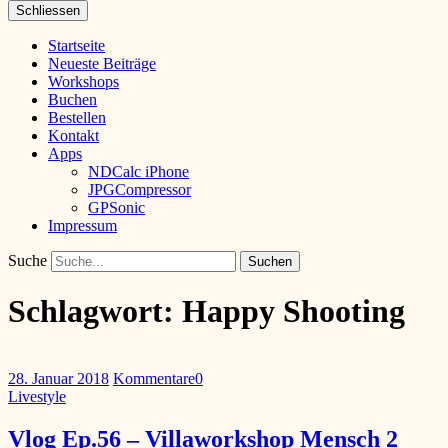
Schliessen
Startseite
Neueste Beiträge
Workshops
Buchen
Bestellen
Kontakt
Apps
NDCalc iPhone
JPGCompressor
GPSonic
Impressum
Suche
Schlagwort:
Happy Shooting
28. Januar 2018
Kommentare
0
Livestyle
Vlog Ep.56 – Villaworkshop Mensch 2