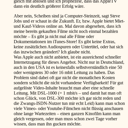
gleich mit ablösen und ich prophezeie, dass das AppleTV
dann ein deutlich größerer Erfolg wäre.
Aber nein, Scheiben sind ja Computer-Steinzeit, sagt Steve
Jobs und er schaut in die Zukunft. Er, bzw. Apple bietet Miet-
und Kauf-Videos online an. Mal davon abgesehen, dass ich
meine bereits gekauften Filme nicht noch einmal bezahlen
möchte – Es gibt ja nicht mal alle Filme oder
Dokumentationen im iTunes-Store! Es gibt keine Extras,
keine zusätzlichen Audiospuren oder Untertitel, oder hat sich
das inzwischen geändert? Ich glaube nicht.
Was Apple auch nicht anbietet, ist ein ausreichend schneller
Internetzugang für dieses Angebot. Nicht nur in Deutschland,
auch in den USA ist es keinesfalls selbstverständlich eine 50
oder wenigstens 30 oder 16 mbit Leitung zu haben. Das
Problem sind dabei oft gar nicht die monatlichen Kosten
sondern schlicht die nicht vorhandene Verfügbarkeit! Für gut
aufgelöste Video-Inhalte braucht man aber eine schnelle
Leitung. Mit DSL-1000 (= 1 mbit/s – und damit hat man oft
schon Glück, von DSL-300 möchte ich gar nicht reden und
die Zwangs-ISDN-Nutzer tun mir echt Leid) kann man schon
viele Vimeo- oder Youtube-Filmchen nicht flüssig anschauen
ohne lange Wartezeiten – einen ganzen Kinofilm kann man
gleich vergessen, oder man muss schon zwei Tage vorher
wissen, dass man ihn gucken möchte.