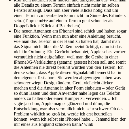
alle Details zu einem Termin einfach nicht mehr im selben
Fenster anzeigt. Dass nun aber viele Klicks nötig sind um
einen Termin zu bearbeiten kann nicht im Sinne des Erfinders
sein. (Tipp: cmd+e auf einem Termin geht schneller als
Doppelklick + Klick auf Bearbeiten)
Die neuen Antennen am iPhone4 sind schick und haben sogar
eine Funktion. Wenn man nun aber eine Anleitung braucht,
wie man das Telefon in der Hand zu halten hat, damit man
das Signal nicht über die Maßen beeinträchtigt, dann ist das
nicht in Ordnung. Ein Gerücht behauptet, Apple sei es vorher
vermutlich nicht aufgefallen, weil man die Geräte in einer
iPhone3G-Verkleidung (getarnt) getestet haben soll und somit
die Antennen nie direkt berührt wurden von den Testern. Ich
denke schon, dass Apple diesen Signalabfall bemerkt hat in
den eigenen Testlabors. Sie werden abgewogen haben was
schwerer wiegt: Design ändern, Gerät vielleicht dicker
machen und die Antenne in alter Form einbauen – oder Gerät
so dünn lassen und dem Anwender nahe legen das Telefon
anders zu halten oder einen Bumper zu verwenden… Ich
sagte ja schon, Apple mag es glänzend und dünn, die
Entscheidung war also vermutlich nicht sehr schwer. Ob das
Problem wirklich so groß ist, werde ich erst beurteilen
können, wenn ich selbst ein iPhone4 habe… Jemand hier, der
mir eines aus England schicken kann?
wink