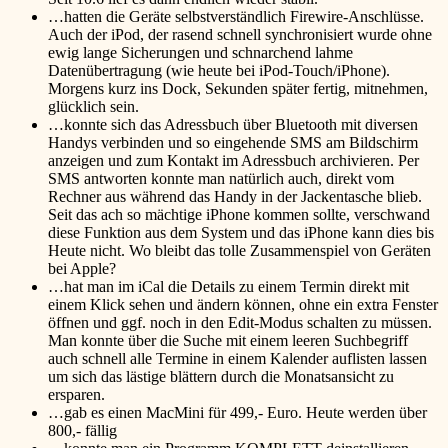
…hatten die Geräte selbstverständlich Firewire-Anschlüsse.
Auch der iPod, der rasend schnell synchronisiert wurde ohne
ewig lange Sicherungen und schnarchend lahme
Datenübertragung (wie heute bei iPod-Touch/iPhone).
Morgens kurz ins Dock, Sekunden später fertig, mitnehmen,
glücklich sein.
…konnte sich das Adressbuch über Bluetooth mit diversen
Handys verbinden und so eingehende SMS am Bildschirm
anzeigen und zum Kontakt im Adressbuch archivieren. Per
SMS antworten konnte man natürlich auch, direkt vom
Rechner aus während das Handy in der Jackentasche blieb.
Seit das ach so mächtige iPhone kommen sollte, verschwand
diese Funktion aus dem System und das iPhone kann dies bis
Heute nicht. Wo bleibt das tolle Zusammenspiel von Geräten
bei Apple?
…hat man im iCal die Details zu einem Termin direkt mit
einem Klick sehen und ändern können, ohne ein extra Fenster
öffnen und ggf. noch in den Edit-Modus schalten zu müssen.
Man konnte über die Suche mit einem leeren Suchbegriff
auch schnell alle Termine in einem Kalender auflisten lassen
um sich das lästige blättern durch die Monatsansicht zu
ersparen.
…gab es einen MacMini für 499,- Euro. Heute werden über
800,- fällig