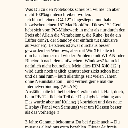
Was Du zu den Notebooks schreibst, würde ich aber
nicht 100%ig unterschreiben wollen.
Ich bin mit einem G4 12″ eingestiegen und habe
inzwischen einen 15″ MacBookPro. Dieses 15″ Gerät
hebt sich vom PC-Mitbewerb in mehr als nur durch den
Preis ab! Allein die Verarbeitung, die Ruhe (ist da ein
Lüfter drin?), der Standby der einfach tut (inklusive
aufwachen). Letzteres ist zwar durchaus besser
geworden bei Windows, aber mit WinXP hatte ich
durchaus immer mal wieder Probleme mit WLAN oder
Bluetooth nach dem aufwachen. Windows7 kann ich
natürlich nicht beurteilen. Mein altes IBM X40 (12″)
wird auch noch täglich genutzt aber zickt schon hier
und da mal rum – läuft allerdings seit vielen Jahren
ohne Neuinstallation – und verliert gerne mal die
Internetverbindung (WLAN).
Ausfälle hatte ich bei beiden Geräten nicht. Halt, doch,
beim PB 12″ fiel ein Teil der Displaybeleuchtung aus.
Das wurde aber auf Kulanz(!) korrigiert und das neue
Display (Panel von Samsung) war um Klassen besser
als das vorherige
:)
3 Jahre Garantie bekommst Du bei Apple auch – Du
musst es allerdings extra bezahlen. Dieser Aufpreis