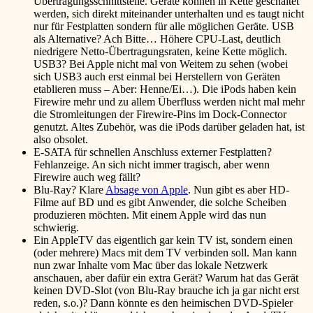
Übertragungsschnittstelle. Geräte können in Kette geschaltet
werden, sich direkt miteinander unterhalten und es taugt nicht
nur für Festplatten sondern für alle möglichen Geräte. USB
als Alternative? Ach Bitte… Höhere CPU-Last, deutlich
niedrigere Netto-Übertragungsraten, keine Kette möglich.
USB3? Bei Apple nicht mal von Weitem zu sehen (wobei
sich USB3 auch erst einmal bei Herstellern von Geräten
etablieren muss – Aber: Henne/Ei…). Die iPods haben kein
Firewire mehr und zu allem Überfluss werden nicht mal mehr
die Stromleitungen der Firewire-Pins im Dock-Connector
genutzt. Altes Zubehör, was die iPods darüber geladen hat, ist
also obsolet.
E-SATA für schnellen Anschluss externer Festplatten?
Fehlanzeige. An sich nicht immer tragisch, aber wenn
Firewire auch weg fällt?
Blu-Ray? Klare
Absage von Apple
. Nun gibt es aber HD-
Filme auf BD und es gibt Anwender, die solche Scheiben
produzieren möchten. Mit einem Apple wird das nun
schwierig.
Ein AppleTV das eigentlich gar kein TV ist, sondern einen
(oder mehrere) Macs mit dem TV verbinden soll. Man kann
nun zwar Inhalte vom Mac über das lokale Netzwerk
anschauen, aber dafür ein extra Gerät? Warum hat das Gerät
keinen DVD-Slot (von Blu-Ray brauche ich ja gar nicht erst
reden, s.o.)? Dann könnte es den heimischen DVD-Spieler