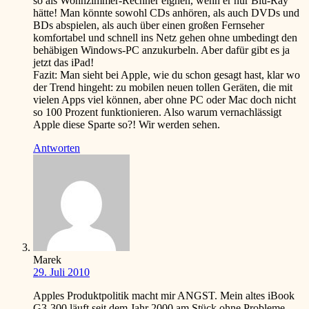
so als Wohnzimmer-Rechner eignen, wenn er nur Blu-Ray
hätte! Man könnte sowohl CDs anhören, als auch DVDs und
BDs abspielen, als auch über einen großen Fernseher
komfortabel und schnell ins Netz gehen ohne umbedingt den
behäbigen Windows-PC anzukurbeln. Aber dafür gibt es ja
jetzt das iPad!
Fazit: Man sieht bei Apple, wie du schon gesagt hast, klar wo
der Trend hingeht: zu mobilen neuen tollen Geräten, die mit
vielen Apps viel können, aber ohne PC oder Mac doch nicht
so 100 Prozent funktionieren. Also warum vernachlässigt
Apple diese Sparte so?! Wir werden sehen.
Antworten
Marek
29. Juli 2010
Apples Produktpolitik macht mir ANGST. Mein altes iBook
G3-300 läuft seit dem Jahr 2000 am Stück ohne Probleme.