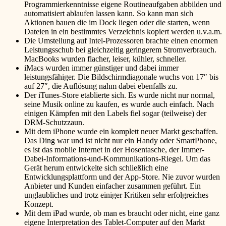
Programmierkenntnisse eigene Routineaufgaben abbilden und
automatisiert ablaufen lassen kann. So kann man sich
Aktionen bauen die im Dock liegen oder die starten, wenn
Dateien in ein bestimmtes Verzeichnis kopiert werden u.v.a.m.
Die Umstellung auf Intel-Prozessoren brachte einen enormen
Leistungsschub bei gleichzeitig geringerem Stromverbrauch.
MacBooks wurden flacher, leiser, kühler, schneller.
iMacs wurden immer günstiger und dabei immer
leistungsfähiger. Die Bildschirmdiagonale wuchs von 17″ bis
auf 27″, die Auflösung nahm dabei ebenfalls zu.
Der iTunes-Store etablierte sich. Es wurde nicht nur normal,
seine Musik online zu kaufen, es wurde auch einfach. Nach
einigen Kämpfen mit den Labels fiel sogar (teilweise) der
DRM-Schutzzaun.
Mit dem iPhone wurde ein komplett neuer Markt geschaffen.
Das Ding war und ist nicht nur ein Handy oder SmartPhone,
es ist das mobile Internet in der Hosentasche, der Immer-
Dabei-Informations-und-Kommunikations-Riegel. Um das
Gerät herum entwickelte sich schließlich eine
Entwicklungsplattform und der App-Store. Nie zuvor wurden
Anbieter und Kunden einfacher zusammen geführt. Ein
unglaubliches und trotz einiger Kritiken sehr erfolgreiches
Konzept.
Mit dem iPad wurde, ob man es braucht oder nicht, eine ganz
eigene Interpretation des Tablet-Computer auf den Markt