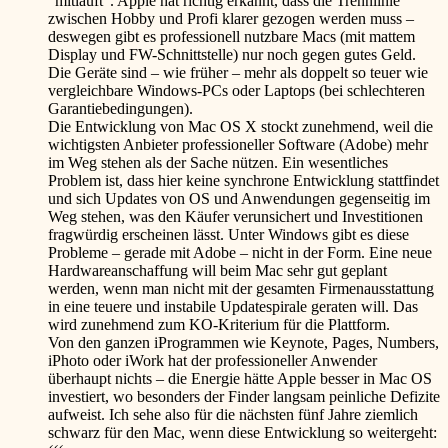
“mitläuft”. Apple hat richtig erkannt, dass die Trennlinie
zwischen Hobby und Profi klarer gezogen werden muss –
deswegen gibt es professionell nutzbare Macs (mit mattem
Display und FW-Schnittstelle) nur noch gegen gutes Geld.
Die Geräte sind – wie früher – mehr als doppelt so teuer wie
vergleichbare Windows-PCs oder Laptops (bei schlechteren
Garantiebedingungen).
Die Entwicklung von Mac OS X stockt zunehmend, weil die
wichtigsten Anbieter professioneller Software (Adobe) mehr
im Weg stehen als der Sache nützen. Ein wesentliches
Problem ist, dass hier keine synchrone Entwicklung stattfindet
und sich Updates von OS und Anwendungen gegenseitig im
Weg stehen, was den Käufer verunsichert und Investitionen
fragwürdig erscheinen lässt. Unter Windows gibt es diese
Probleme – gerade mit Adobe – nicht in der Form. Eine neue
Hardwareanschaffung will beim Mac sehr gut geplant
werden, wenn man nicht mit der gesamten Firmenausstattung
in eine teuere und instabile Updatespirale geraten will. Das
wird zunehmend zum KO-Kriterium für die Plattform.
Von den ganzen iProgrammen wie Keynote, Pages, Numbers,
iPhoto oder iWork hat der professioneller Anwender
überhaupt nichts – die Energie hätte Apple besser in Mac OS
investiert, wo besonders der Finder langsam peinliche Defizite
aufweist. Ich sehe also für die nächsten fünf Jahre ziemlich
schwarz für den Mac, wenn diese Entwicklung so weitergeht: