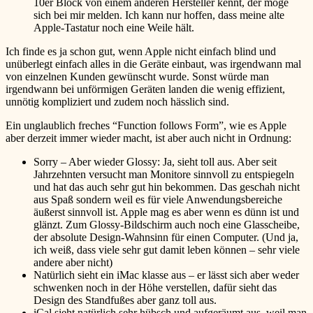
10er Block von einem anderen Hersteller kennt, der möge
sich bei mir melden. Ich kann nur hoffen, dass meine alte
Apple-Tastatur noch eine Weile hält.
Ich finde es ja schon gut, wenn Apple nicht einfach blind und
unüberlegt einfach alles in die Geräte einbaut, was irgendwann mal
von einzelnen Kunden gewünscht wurde. Sonst würde man
irgendwann bei unförmigen Geräten landen die wenig effizient,
unnötig kompliziert und zudem noch hässlich sind.
Ein unglaublich freches “Function follows Form”, wie es Apple
aber derzeit immer wieder macht, ist aber auch nicht in Ordnung:
Sorry – Aber wieder Glossy: Ja, sieht toll aus. Aber seit
Jahrzehnten versucht man Monitore sinnvoll zu entspiegeln
und hat das auch sehr gut hin bekommen. Das geschah nicht
aus Spaß sondern weil es für viele Anwendungsbereiche
äußerst sinnvoll ist. Apple mag es aber wenn es dünn ist und
glänzt. Zum Glossy-Bildschirm auch noch eine Glasscheibe,
der absolute Design-Wahnsinn für einen Computer. (Und ja,
ich weiß, dass viele sehr gut damit leben können – sehr viele
andere aber nicht)
Natürlich sieht ein iMac klasse aus – er lässt sich aber weder
schwenken noch in der Höhe verstellen, dafür sieht das
Design des Standfußes aber ganz toll aus.
iCal sieht natürlich sehr hübsch und aufgeräumt aus, weil man