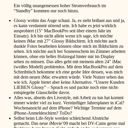
Ein völlig unangemessen hoher Stromverbrauch im
“Standby” kommen nur noch hinzu.
Glossy wohin das Auge schaut. Ja, es sieht brillant aus und ja,
es kann verdammt störend sein. Ich habe es jetzt wirklich
ausprobiert (15″ MacBookPro seit über einem Jahr im
Einsatz). Ich bin nicht allein wenn ich sage, ich möchte
keinen iMac mit 27″ Glossy Bildschirm. Ich möchte auch
dunkle Fotos bearbeiten können ohne mich im Bildschirm zu
sehen. Ich möchte auch bei Sonnenschein im Zimmer arbeiten
können, ohne ein helles Holzregal hinter mir im Display
sehen zu müssen. Das alles geht mit meinem alten 24″ iMac
(weißes Modell) problemlos. Mit dem MacBookPro auf dem
Schreibtisch bekomme ich eine grobe Idee dessen, was mich
mit dem neuen iMac erwarten würde. Viele Nutzer sehen das
wie ich. Apple bietet aber keine Alternative. “Unsere Kunden
LIEBEN Glossy” – Sprach es und packte noch eine nicht-
entspiegelte Glasscheibe davor.
Alles was, abseits des Livestyle, mit Arbeit zu tun hat kommt
immer wieder viel zu kurz. Vernünftiger Jahresplaner in iCal?
Wochenansicht auf dem iPhone? Wichtige Termine auf dem
iPhone-Anmeldeschirm? ToDo?
Selbst beim Life-Style werden schleichend Abstriche
gemacht. Das neue iMovie’09 macht bei DV-Cams gerne mal