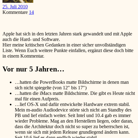
25. Juli 2010
Kommentare
14
Apple hat sich in den letzten Jahren stark gewandelt und mit Apple
auch die Hard- und Software.
Hier meine kritischen Gedanken in einer sicher unvollständigen
Liste. Wenn Euch weitere Punkte einfallen, ergänzt diese doch bitte
in einem Kommentar.
Vor nur 5 Jahren…
…hatten die PowerBooks matte Bildschirme in denen man
sich nicht spiegelte (von 12″ bis 17″)
…hatten die iMacs matte Bildschirme. Die gibt es Heute nicht
mal für einen Aufpreis.
…lief OS-X und dafür entwickelte Hardware extrem stabil.
Mein m-audio Audiodevice störte sich nicht am Standby des
PB und lief einfach weiter. Seit Intel und 10.4 gab es immer
wieder Probleme. Mag an den Herstellern liegen, oder daran,
dass die Architektur doch nicht so super zu beherrschen ist,
wenn sie sich mit jedem Release grundlegend ändern kann.
Seit 10.6 lief es dann endlich wieder stabil.