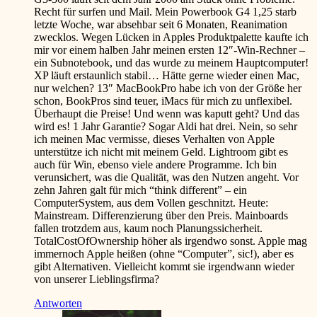
Recht für surfen und Mail. Mein Powerbook G4 1,25 starb
letzte Woche, war absehbar seit 6 Monaten, Reanimation
zwecklos. Wegen Lücken in Apples Produktpalette kaufte ich
mir vor einem halben Jahr meinen ersten 12″-Win-Rechner –
ein Subnotebook, und das wurde zu meinem Hauptcomputer!
XP läuft erstaunlich stabil… Hätte gerne wieder einen Mac,
nur welchen? 13″ MacBookPro habe ich von der Größe her
schon, BookPros sind teuer, iMacs für mich zu unflexibel.
Überhaupt die Preise! Und wenn was kaputt geht? Und das
wird es! 1 Jahr Garantie? Sogar Aldi hat drei. Nein, so sehr
ich meinen Mac vermisse, dieses Verhalten von Apple
unterstütze ich nicht mit meinem Geld. Lightroom gibt es
auch für Win, ebenso viele andere Programme. Ich bin
verunsichert, was die Qualität, was den Nutzen angeht. Vor
zehn Jahren galt für mich “think different” – ein
ComputerSystem, aus dem Vollen geschnitzt. Heute:
Mainstream. Differenzierung über den Preis. Mainboards
fallen trotzdem aus, kaum noch Planungssicherheit.
TotalCostOfOwnership höher als irgendwo sonst. Apple mag
immernoch Apple heißen (ohne “Computer”, sic!), aber es
gibt Alternativen. Vielleicht kommt sie irgendwann wieder
von unserer Lieblingsfirma?
Antworten