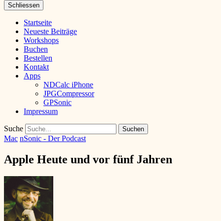
Schliessen
Startseite
Neueste Beiträge
Workshops
Buchen
Bestellen
Kontakt
Apps
NDCalc iPhone
JPGCompressor
GPSonic
Impressum
Suche
Mac
nSonic - Der Podcast
Apple Heute und vor fünf Jahren