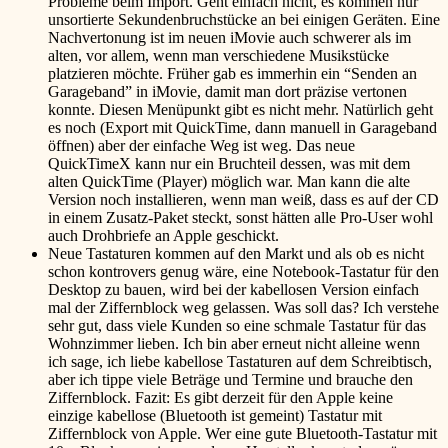
Probleme beim Import. Geht einfach nicht, es kommen nur
unsortierte Sekundenbruchstücke an bei einigen Geräten. Eine
Nachvertonung ist im neuen iMovie auch schwerer als im
alten, vor allem, wenn man verschiedene Musikstücke
platzieren möchte. Früher gab es immerhin ein “Senden an
Garageband” in iMovie, damit man dort präzise vertonen
konnte. Diesen Menüpunkt gibt es nicht mehr. Natürlich geht
es noch (Export mit QuickTime, dann manuell in Garageband
öffnen) aber der einfache Weg ist weg. Das neue
QuickTimeX kann nur ein Bruchteil dessen, was mit dem
alten QuickTime (Player) möglich war. Man kann die alte
Version noch installieren, wenn man weiß, dass es auf der CD
in einem Zusatz-Paket steckt, sonst hätten alle Pro-User wohl
auch Drohbriefe an Apple geschickt.
Neue Tastaturen kommen auf den Markt und als ob es nicht
schon kontrovers genug wäre, eine Notebook-Tastatur für den
Desktop zu bauen, wird bei der kabellosen Version einfach
mal der Ziffernblock weg gelassen. Was soll das? Ich verstehe
sehr gut, dass viele Kunden so eine schmale Tastatur für das
Wohnzimmer lieben. Ich bin aber erneut nicht alleine wenn
ich sage, ich liebe kabellose Tastaturen auf dem Schreibtisch,
aber ich tippe viele Beträge und Termine und brauche den
Ziffernblock. Fazit: Es gibt derzeit für den Apple keine
einzige kabellose (Bluetooth ist gemeint) Tastatur mit
Ziffernblock von Apple. Wer eine gute Bluetooth-Tastatur mit