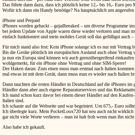
Das führte dann dazu, dass ich plötzlich keine 12,- bis 16,- Euro pr
Wofür ich dann ein Handy benötige? Na hauptsächlich um angerufe
iPhone und Prepaid
iPhones wurden gehackt – gejailbreaked – um diverse Programme ins
bei jedem Update von Apple waren diese wieder verloren und man muss
einfach funktioniert und mein mobiles Gerät soll das gefälligst auch 
Für mich stand also fest: Kein iPhone solange ich es nur mit Vertrag
Bis die Geräte plötzlich im europäischen Ausland auch ohne Vertrag v
ja nun ein Europa sind können wir auch grenzübergreifend einkaufen ge
wohlgemerkt, für ein iPhone ohne Vertrag und ohne SIM-Sperre!
Der Haken daran: Zum einen muss man erstmal nach Italien kommen um
mal etwas ist mit dem Gerät, dann muss man es wieder nach Italien b
Dann tauchten die ersten Händler in Deutschland auf die iPhones im g
Händler dann aber auch eigene Reparaturservices und das Reklamati
Ich stand schon kurz davor bei einem dieser Händler auf den Kaufen-Bu
Italien sind.
Ich schaute auf die Webseite und war begeistert. Um 675,- Euro sollt
Ich überlegte kurz. Mein PocketLoox720 hat neu auch nicht wirklich 
gar nicht viele Worte verlieren – man ist halt froh wenn man ihn nicht
Also habe ich gekauft.