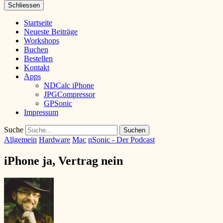
Schliessen
Startseite
Neueste Beiträge
Workshops
Buchen
Bestellen
Kontakt
Apps
NDCalc iPhone
JPGCompressor
GPSonic
Impressum
Suche
Allgemein
Hardware
Mac
nSonic - Der Podcast
iPhone ja, Vertrag nein