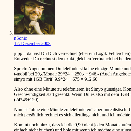
nSonic
12. Dezember 2008
jupp – da hast Du Dich verrechnet (eher ein Logik-Fehlerchen)
Entweder Du rechnest den exakt gleichen Verbrauch bei beiden
Sprich: Angenommen Du telefonierst keine einzige Minute und
t-mobil bei 29,-/Monat: 29*24 + 250,- = 946,- (Auch Angebote 
simyo mit 1GB Tarif: 9,9*24 + 675 = 912,60
Also ohne eine Minute zu telefonieren ist Simyo günstiger. K
Geschwindigkeit start gesenkt. Wenn Du es also mit dem 1GB-Ta
(24*49+150).
Nun ist “ohne eine Minute zu telefonieren” aber unrealistisch.
mich persönlich rechnet es sich allerdings nicht und ich möch
Kommt noch hinzu, dass ich die 9,90 nicht jeden Monat kauf
einfach nicht buchen) und hole mir wenn ich möchte eine güns