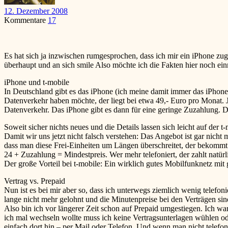
12. Dezember 2008
Kommentare
17
Es hat sich ja inzwischen rumgesprochen, dass ich mir ein iPhone zug
überhaupt und an sich
smile
Also möchte ich die Fakten hier noch ei
iPhone und t-mobile
In Deutschland gibt es das iPhone (ich meine damit immer das iPho
Datenverkehr haben möchte, der liegt bei etwa 49,- Euro pro Monat. 
Datenverkehr. Das iPhone gibt es dann für eine geringe Zuzahlung. Di
Soweit sicher nichts neues und die Details lassen sich leicht auf der t
Damit wir uns jetzt nicht falsch verstehen: Das Angebot ist gar nicht 
dass man diese Frei-Einheiten um Längen überschreitet, der bekommt d
24 + Zuzahlung = Mindestpreis. Wer mehr telefoniert, der zahlt natürl
Der große Vorteil bei t-mobile: Ein wirklich gutes Mobilfunknetz mi
Vertrag vs. Prepaid
Nun ist es bei mir aber so, dass ich unterwegs ziemlich wenig telef
lange nicht mehr gelohnt und die Minutenpreise bei den Verträgen sind
Also bin ich vor längerer Zeit schon auf Prepaid umgestiegen. Ich war
ich mal wechseln wollte muss ich keine Vertragsunterlagen wühlen od
einfach dort hin – per Mail oder Telefon. Und wenn man nicht telefoni