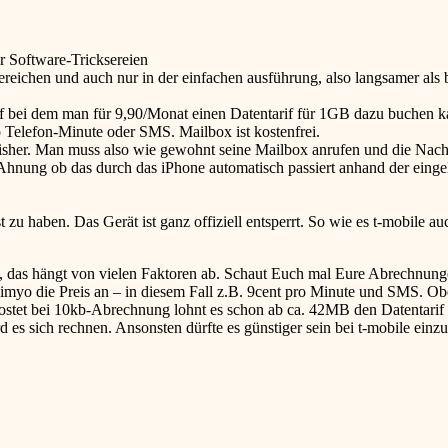
r Software-Tricksereien
eichen und auch nur in der einfachen ausführung, also langsamer als b
rif bei dem man für 9,90/Monat einen Datentarif für 1GB dazu buchen 
o Telefon-Minute oder SMS. Mailbox ist kostenfrei.
e bisher. Man muss also wie gewohnt seine Mailbox anrufen und die Na
Ahnung ob das durch das iPhone automatisch passiert anhand der einge
zu haben. Das Gerät ist ganz offiziell entsperrt. So wie es t-mobile a
cht, das hängt von vielen Faktoren ab. Schaut Euch mal Eure Abrechnu
imyo die Preis an – in diesem Fall z.B. 9cent pro Minute und SMS. Obe
ostet bei 10kb-Abrechnung lohnt es schon ab ca. 42MB den Datentarif
es sich rechnen. Ansonsten dürfte es günstiger sein bei t-mobile einzu