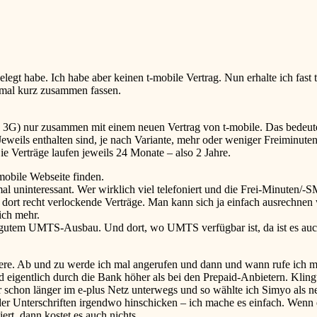
elegt habe. Ich habe aber keinen t-mobile Vertrag. Nun erhalte ich fa
nmal kurz zusammen fassen.
ne 3G) nur zusammen mit einem neuen Vertrag von t-mobile. Das bedeu
Jeweils enthalten sind, je nach Variante, mehr oder weniger Freiminut
e Verträge laufen jeweils 24 Monate – also 2 Jahre.
-mobile Webseite finden.
mal uninteressant. Wer wirklich viel telefoniert und die Frei-Minuten/-S
ort recht verlockende Verträge. Man kann sich ja einfach ausrechnen w
ich mehr.
t gutem UMTS-Ausbau. Und dort, wo UMTS verfügbar ist, da ist es auch
oniere. Ab und zu werde ich mal angerufen und dann und wann rufe ich 
 eigentlich durch die Bank höher als bei den Prepaid-Anbietern. Klingt
 schon länger im e-plus Netz unterwegs und so wählte ich Simyo als neue
er Unterschriften irgendwo hinschicken – ich mache es einfach. Wenn 
ert, dann kostet es auch nichts.