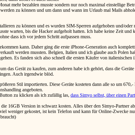
o Monat mehr bezahlen musste sondern nur noch maximal einstellige Betr
n werden zu können und um dann und wann im Urlaub mal Mails abhol
tallieren zu können und es wurden SIM-Sperren aufgehoben und/oder 
te warten, bis die Hacker aufgeholt hatten. Ich habe keine Zeit und k
– ohne dass ich vor jedem Schritt aufpassen muss.
 bekommen kann. Daher ging die erste iPhone-Generation auch komplett 
erkauft werden mussten. Belgien, Italien und ich glaube auch Polen ha
hen. Es fanden sich also schnell die ersten Käufer von italienischen iP
 das Gerät zu kaufen, zum anderen habe ich gehört, dass die Geräte 
ringen. Auch irgendwie blöd.
rößeren Stil importierten. Diese Geräte kosteten dann alle so um 670,-
onshandling angeboten.
tton zu klicken als ich zufällig las,
dass Simyo selbst, über einen Par
e die 16GB Version in schwarz kosten. Alles über den Simyo-Partner ab
viel weniger gekostet, ist kein Telefon und kann für Online-Zwecke n
 braucht)