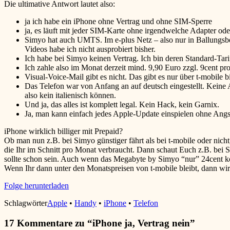
Die ultimative Antwort lautet also:
ja ich habe ein iPhone ohne Vertrag und ohne SIM-Sperre
ja, es läuft mit jeder SIM-Karte ohne irgendwelche Adapter ode
Simyo hat auch UMTS. Im e-plus Netz – also nur in Ballungsber
Videos habe ich nicht ausprobiert bisher.
Ich habe bei Simyo keinen Vertrag. Ich bin deren Standard-Ta
Ich zahle also im Monat derzeit mind. 9,90 Euro zzgl. 9cent pr
Visual-Voice-Mail gibt es nicht. Das gibt es nur über t-mobil
Das Telefon war von Anfang an auf deutsch eingestellt. Keine 
also kein italienisch können.
Und ja, das alles ist komplett legal. Kein Hack, kein Garnix.
Ja, man kann einfach jedes Apple-Update einspielen ohne Angst 
iPhone wirklich billiger mit Prepaid?
Ob man nun z.B. bei Simyo günstiger fährt als bei t-mobile oder ni
die Ihr im Schnitt pro Monat verbraucht. Dann schaut Euch z.B. bei S
sollte schon sein. Auch wenn das Megabyte by Simyo “nur” 24cent k
Wenn Ihr dann unter den Monatspreisen von t-mobile bleibt, dann wird 
Folge herunterladen
Schlagwörter
Apple
•
Handy
•
iPhone
•
Telefon
17 Kommentare zu “
iPhone ja, Vertrag nein
”