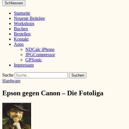
Schliessen
Startseite
Neueste Beiträge
Workshops
Buchen
Bestellen
Kontakt
Apps
NDCalc iPhone
JPGCompressor
GPSonic
Impressum
Suche
Hardware
Epson gegen Canon – Die Fotoliga