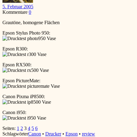
5. Februar 2005
Kommentare
0
Grautöne, homogene Flächen
Epson Stylus Photo 950:
Epson R300:
Epson RX500:
Epson PictureMate:
Canon Pixma iP8500:
Canon i950:
Seiten:
1
2
3
4
5
6
Schlagwörter
Canon
•
Drucker
•
Epson
•
review