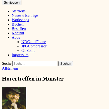
Schliessen
Startseite
Neueste Beiträge
Workshops
Buchen
Bestellen
Kontakt
Apps
NDCalc iPhone
JPGCompressor
GPSonic
Impressum
Suche
Allgemein
Hörertreffen in Münster