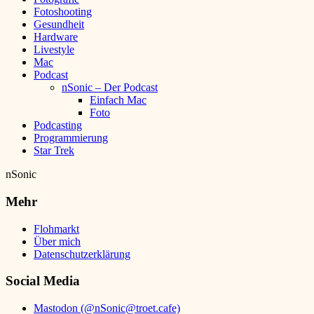
Fotoshooting
Gesundheit
Hardware
Livestyle
Mac
Podcast
nSonic – Der Podcast
Einfach Mac
Foto
Podcasting
Programmierung
Star Trek
nSonic
Mehr
Flohmarkt
Über mich
Datenschutzerklärung
Social Media
Mastodon (@nSonic@troet.cafe)