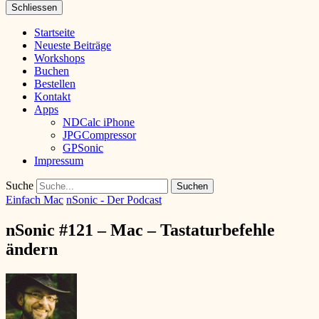
Schliessen
Startseite
Neueste Beiträge
Workshops
Buchen
Bestellen
Kontakt
Apps
NDCalc iPhone
JPGCompressor
GPSonic
Impressum
Suche
Einfach Mac
nSonic - Der Podcast
nSonic #121 – Mac – Tastaturbefehle
ändern