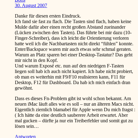
30. August 2007
Danke für diesen ersten Eindruck.
Ich fand sie fast zu flach. Die Tasten sind flach, haben keine
Mulde dafür aber einen recht großen Abstand zueinander
(Lücken zwischen den Tasten). Das führte bei mir dazu (10-
Finger-Schreiber), dass ich leicht die Orientierung verloren
hatte weil ich die Nachbartasten nicht direkt “fühlen” konnte.
Enter/Backspace waren mir auch etwas sehr schmal geraten.
Warum an Platz sparen bei einer Desktop-Tastatur? Das geht
mir nicht in den Kopf.
Und warum Exposé etc. nun auf den niedrigen F-Tasten
liegen soll hab ich auch nicht kapiert. Ich habe nicht probiert,
ob man es weiterhin mit F9/F10 realisieren kann, F11 für
Desktop, F12 für Dashboard. Da hab ich mich einfach dran
gewöhnt.
Dass es dieses Fn-Problem gibt ist wohl schon bekannt. Am
neuen iMac läuft alles wie es soll – nur an älteren Macs nicht.
Eigentlich ziemlich blamabel für Apple wenn Du mich fragst
:
(
Ich hätte da eine deutlich sauberere Arbeit erwartet. Aber
mal gucken – dürfte ja nur ein Treiberfehler und somit gut zu
lösen sein…
Antworten