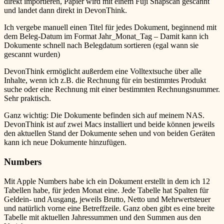
direkt importieren, Papier wird mit einem Fuji Snapscan gescannt
und landet dann direkt in DevonThink.
Ich vergebe manuell einen Titel für jedes Dokument, beginnend mit
dem Beleg-Datum im Format Jahr_Monat_Tag – Damit kann ich
Dokumente schnell nach Belegdatum sortieren (egal wann sie
gescannt wurden)
DevonThink ermöglicht außerdem eine Volltextsuche über alle
Inhalte, wenn ich z.B. die Rechnung für ein bestimmtes Produkt
suche oder eine Rechnung mit einer bestimmten Rechnungsnummer.
Sehr praktisch.
Ganz wichtig: Die Dokumente befinden sich auf meinem NAS.
DevonThink ist auf zwei Macs installiert und beide können jeweils
den aktuellen Stand der Dokumente sehen und von beiden Geräten
kann ich neue Dokumente hinzufügen.
Numbers
Mit Apple Numbers habe ich ein Dokument erstellt in dem ich 12
Tabellen habe, für jeden Monat eine. Jede Tabelle hat Spalten für
Geldein- und Ausgang, jeweils Brutto, Netto und Mehrwertsteuer
und natürlich vorne eine Betreffzeile. Ganz oben gibt es eine breite
Tabelle mit aktuellen Jahressummen und den Summen aus den