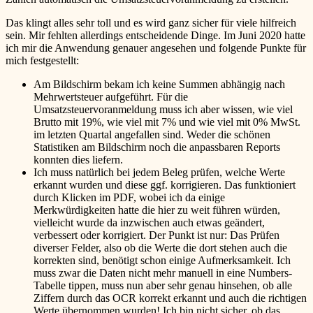
Das klingt alles sehr toll und es wird ganz sicher für viele hilfreich
sein. Mir fehlten allerdings entscheidende Dinge. Im Juni 2020 hatte
ich mir die Anwendung genauer angesehen und folgende Punkte für
mich festgestellt:
Am Bildschirm bekam ich keine Summen abhängig nach
Mehrwertsteuer aufgeführt. Für die
Umsatzsteuervoranmeldung muss ich aber wissen, wie viel
Brutto mit 19%, wie viel mit 7% und wie viel mit 0% MwSt.
im letzten Quartal angefallen sind. Weder die schönen
Statistiken am Bildschirm noch die anpassbaren Reports
konnten dies liefern.
Ich muss natürlich bei jedem Beleg prüfen, welche Werte
erkannt wurden und diese ggf. korrigieren. Das funktioniert
durch Klicken im PDF, wobei ich da einige
Merkwürdigkeiten hatte die hier zu weit führen würden,
vielleicht wurde da inzwischen auch etwas geändert,
verbessert oder korrigiert. Der Punkt ist nur: Das Prüfen
diverser Felder, also ob die Werte die dort stehen auch die
korrekten sind, benötigt schon einige Aufmerksamkeit. Ich
muss zwar die Daten nicht mehr manuell in eine Numbers-
Tabelle tippen, muss nun aber sehr genau hinsehen, ob alle
Ziffern durch das OCR korrekt erkannt und auch die richtigen
Werte übernommen wurden! Ich bin nicht sicher, ob das