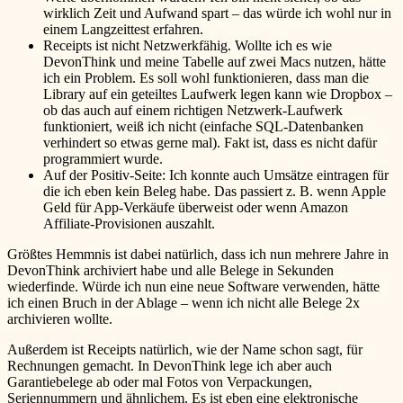
wirklich Zeit und Aufwand spart – das würde ich wohl nur in
einem Langzeittest erfahren.
Receipts ist nicht Netzwerkfähig. Wollte ich es wie
DevonThink und meine Tabelle auf zwei Macs nutzen, hätte
ich ein Problem. Es soll wohl funktionieren, dass man die
Library auf ein geteiltes Laufwerk legen kann wie Dropbox –
ob das auch auf einem richtigen Netzwerk-Laufwerk
funktioniert, weiß ich nicht (einfache SQL-Datenbanken
verhindert so etwas gerne mal). Fakt ist, dass es nicht dafür
programmiert wurde.
Auf der Positiv-Seite: Ich konnte auch Umsätze eintragen für
die ich eben kein Beleg habe. Das passiert z. B. wenn Apple
Geld für App-Verkäufe überweist oder wenn Amazon
Affiliate-Provisionen auszahlt.
Größtes Hemmnis ist dabei natürlich, dass ich nun mehrere Jahre in
DevonThink archiviert habe und alle Belege in Sekunden
wiederfinde. Würde ich nun eine neue Software verwenden, hätte
ich einen Bruch in der Ablage – wenn ich nicht alle Belege 2x
archivieren wollte.
Außerdem ist Receipts natürlich, wie der Name schon sagt, für
Rechnungen gemacht. In DevonThink lege ich aber auch
Garantiebelege ab oder mal Fotos von Verpackungen,
Seriennummern und ähnlichem. Es ist eben eine elektronische