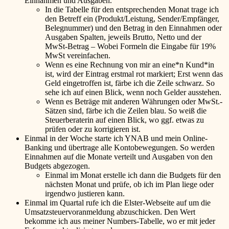
Einnahmen und Ausgaben.
In die Tabelle für den entsprechenden Monat trage ich
den Betreff ein (Produkt/Leistung, Sender/Empfänger,
Belegnummer) und den Betrag in den Einnahmen oder
Ausgaben Spalten, jeweils Brutto, Netto und der
MwSt-Betrag – Wobei Formeln die Eingabe für 19%
MwSt vereinfachen.
Wenn es eine Rechnung von mir an eine*n Kund*in
ist, wird der Eintrag erstmal rot markiert; Erst wenn das
Geld eingetroffen ist, färbe ich die Zeile schwarz. So
sehe ich auf einen Blick, wenn noch Gelder ausstehen.
Wenn es Beträge mit anderen Währungen oder MwSt.-
Sätzen sind, färbe ich die Zeilen blau. So weiß die
Steuerberaterin auf einen Blick, wo ggf. etwas zu
prüfen oder zu korrigieren ist.
Einmal in der Woche starte ich YNAB und mein Online-
Banking und übertrage alle Kontobewegungen. So werden
Einnahmen auf die Monate verteilt und Ausgaben von den
Budgets abgezogen.
Einmal im Monat erstelle ich dann die Budgets für den
nächsten Monat und prüfe, ob ich im Plan liege oder
irgendwo justieren kann.
Einmal im Quartal rufe ich die Elster-Webseite auf um die
Umsatzsteuervoranmeldung abzuschicken. Den Wert
bekomme ich aus meiner Numbers-Tabelle, wo er mit jeder