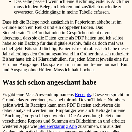
Das selbe passiert wenn ich eine Rechnung erstelle. Auch hier
muss ich den Beleg archivieren und zusätzlich noch die zu
erwarteten Geldeingänge in meine Tabelle erfassen.
Dass ich die Belege noch zusätzlich in Papierform abhefte ist im
Grunde noch ein Relikt und ein doppelter Boden. Das
Steuerberater*in-Büro hat mich in Gesprächen nicht davon
überzeugt, dass sie die Daten gerne als PDF hätten und ich selbst
habe so ein Backup für das digitale Archiv, falls da doch mal was
schief geht. Bits sind flüchtig, Papier ist recht robust. Ich habe dieses
Jahr allerdings den Ordnungsaufwand im Ordner drastisch reduziert:
Bisher hatte ich 24 Klarsichthüllen, für jeden Monat jeweils eine für
Ein- und Ausgänge. Das spare ich mir nun und trenne nur nach Ein-
und Ausgang ohne Hüllen. Muss ich halt Lochen.
Was ich schon angeschaut habe
Es gibt eine Mac-Anwendung namens
Receipts
. Diese verspricht im
Grunde das zu vereinen, was bei mir mit DevonThink + Numbers
gelöst wird. In Receipts kann man PDF Dateien archivieren die
dabei analysiert werden und Empfänger wie auch Beträge für eine
“Buchung” vorgeschlagen werden. Die Anwendung bietet dann
verschiedene Reports und Summen am Bildschirm an und arbeitet
weiteren Apps wie
Steuererklärung App
zusammen, um aus den
Zahlen automatisch die Umsatzsteuervoranmeldung zu erstellen.