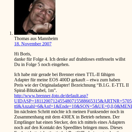
Thomas aus Mannheim
18. November 2007
Hi Boris,
danke für Folge 4. Ich denke auf drahtloses entfesseln willst
Du in Folge 5 noch eingehen.
Ich habe mir gerade bei Brenner einen TTL-II fähigen
Adapter für meine EOS 400D gekauft – etwa zum haben
Preis wie der Originaladapter! Bezeichnung “B.I.G. E-TTL II
Spiral-Blitzkabel, 1m”.
http://www.brenner-foto.de/default.asp?
UIDASP=1811200712455480715588665315&ARTNR=570
ttl&Anzahl=6&Anf=1&Ende=10&SON=5&UE=0,0,0&ME
Im nächsten Schritt möchte ich meinen Funksender noch in
Zusammenhang mit dem 430EX in Betrieb nehmen. Der
Empfänger hat einen Stecker, den ich mittels eines Adapters
noch auf den Kontakt des Speedlites bringen muss. Dieses