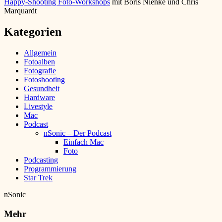
Happy-Shooting Foto-Workshops
mit Boris Nienke und Chris
Marquardt
Kategorien
Allgemein
Fotoalben
Fotografie
Fotoshooting
Gesundheit
Hardware
Livestyle
Mac
Podcast
nSonic – Der Podcast
Einfach Mac
Foto
Podcasting
Programmierung
Star Trek
nSonic
Mehr