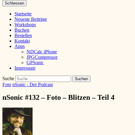
Schliessen
Startseite
Neueste Beiträge
Workshops
Buchen
Bestellen
Kontakt
Apps
NDCalc iPhone
JPGCompressor
GPSonic
Impressum
Suche
Foto
nSonic - Der Podcast
nSonic #132 – Foto – Blitzen – Teil 4