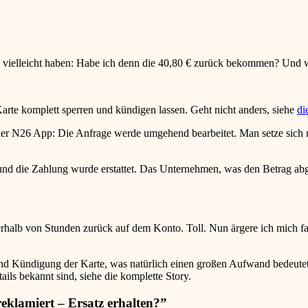
ge vielleicht haben: Habe ich denn die 40,80 € zurück bekommen? Und w
te komplett sperren und kündigen lassen. Geht nicht anders, siehe
di
n der N26 App: Die Anfrage werde umgehend bearbeitet. Man setze sic
und die Zahlung wurde erstattet. Das Unternehmen, was den Betrag abge
halb von Stunden zurück auf dem Konto. Toll. Nun ärgere ich mich fast,
nd Kündigung der Karte, was natürlich einen großen Aufwand bedeutet,
ails bekannt sind, siehe die komplette Story.
klamiert – Ersatz erhalten?
”