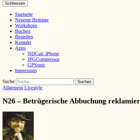
Schliessen
Startseite
Neueste Beiträge
Workshops
Buchen
Bestellen
Kontakt
Apps
NDCalc iPhone
JPGCompressor
GPSonic
Impressum
Suche
Allgemein
Livestyle
N26 – Betrügerische Abbuchung reklamiert