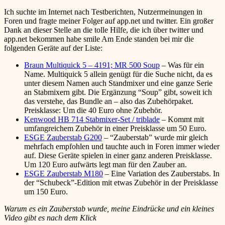
Ich suchte im Internet nach Testberichten, Nutzermeinungen in
Foren und fragte meiner Folger auf app.net und twitter. Ein großer
Dank an dieser Stelle an die tolle Hilfe, die ich über twitter und
app.net bekommen habe
smile
Am Ende standen bei mir die
folgenden Geräte auf der Liste:
Braun Multiquick 5 – 4191; MR 500 Soup
– Was für ein
Name. Multiquick 5 allein genügt für die Suche nicht, da es
unter diesem Namen auch Standmixer und eine ganze Serie
an Stabmixern gibt. Die Ergänzung “Soup” gibt, soweit ich
das verstehe, das Bundle an – also das Zubehörpaket.
Preisklasse: Um die 40 Euro ohne Zubehör.
Kenwood HB 714 Stabmixer-Set / triblade
– Kommt mit
umfangreichem Zubehör in einer Preisklasse um 50 Euro.
ESGE Zauberstab G200
– “Zauberstab” wurde mir gleich
mehrfach empfohlen und tauchte auch in Foren immer wieder
auf. Diese Geräte spielen in einer ganz anderen Preisklasse.
Um 120 Euro aufwärts legt man für den Zauber an.
ESGE Zauberstab M180
– Eine Variation des Zauberstabs. In
der “Schubeck”-Edition mit etwas Zubehör in der Preisklasse
um 150 Euro.
Warum es ein Zauberstab wurde, meine Eindrücke und ein kleines
Video gibt es nach dem Klick