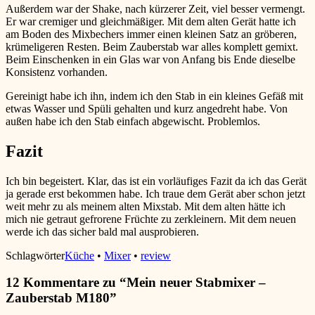
Außerdem war der Shake, nach kürzerer Zeit, viel besser vermengt.
Er war cremiger und gleichmäßiger. Mit dem alten Gerät hatte ich
am Boden des Mixbechers immer einen kleinen Satz an gröberen,
krümeligeren Resten. Beim Zauberstab war alles komplett gemixt.
Beim Einschenken in ein Glas war von Anfang bis Ende dieselbe
Konsistenz vorhanden.
Gereinigt habe ich ihn, indem ich den Stab in ein kleines Gefäß mit
etwas Wasser und Spüli gehalten und kurz angedreht habe. Von
außen habe ich den Stab einfach abgewischt. Problemlos.
Fazit
Ich bin begeistert. Klar, das ist ein vorläufiges Fazit da ich das Gerät
ja gerade erst bekommen habe. Ich traue dem Gerät aber schon jetzt
weit mehr zu als meinem alten Mixstab. Mit dem alten hätte ich
mich nie getraut gefrorene Früchte zu zerkleinern. Mit dem neuen
werde ich das sicher bald mal ausprobieren.
Schlagwörter
Küche
•
Mixer
•
review
12 Kommentare zu “
Mein neuer Stabmixer –
Zauberstab M180
”