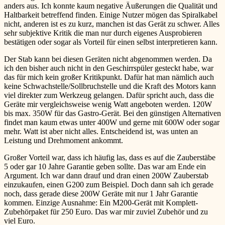
anders aus. Ich konnte kaum negative Äußerungen die Qualität und
Haltbarkeit betreffend finden. Einige Nutzer mögen das Spiralkabel
nicht, anderen ist es zu kurz, manchen ist das Gerät zu schwer. Alles
sehr subjektive Kritik die man nur durch eigenes Ausprobieren
bestätigen oder sogar als Vorteil für einen selbst interpretieren kann.
Der Stab kann bei diesen Geräten nicht abgenommen werden. Da
ich den bisher auch nicht in den Geschirrspüler gesteckt habe, war
das für mich kein großer Kritikpunkt. Dafür hat man nämlich auch
keine Schwachstelle/Sollbruchstelle und die Kraft des Motors kann
viel direkter zum Werkzeug gelangen. Dafür spricht auch, dass die
Geräte mir vergleichsweise wenig Watt angeboten werden. 120W
bis max. 350W für das Gastro-Gerät. Bei den günstigen Alternativen
findet man kaum etwas unter 400W und gerne mit 600W oder sogar
mehr. Watt ist aber nicht alles. Entscheidend ist, was unten an
Leistung und Drehmoment ankommt.
Großer Vorteil war, dass ich häufig las, dass es auf die Zauberstäbe
5 oder gar 10 Jahre Garantie geben sollte. Das war am Ende ein
Argument. Ich war dann drauf und dran einen 200W Zauberstab
einzukaufen, einen G200 zum Beispiel. Doch dann sah ich gerade
noch, dass gerade diese 200W Geräte mit nur 1 Jahr Garantie
kommen. Einzige Ausnahme: Ein M200-Gerät mit Komplett-
Zubehörpaket für 250 Euro. Das war mir zuviel Zubehör und zu
viel Euro.