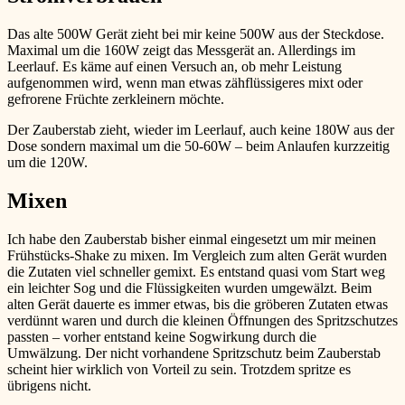
Das alte 500W Gerät zieht bei mir keine 500W aus der Steckdose.
Maximal um die 160W zeigt das Messgerät an. Allerdings im
Leerlauf. Es käme auf einen Versuch an, ob mehr Leistung
aufgenommen wird, wenn man etwas zähflüssigeres mixt oder
gefrorene Früchte zerkleinern möchte.
Der Zauberstab zieht, wieder im Leerlauf, auch keine 180W aus der
Dose sondern maximal um die 50-60W – beim Anlaufen kurzzeitig
um die 120W.
Mixen
Ich habe den Zauberstab bisher einmal eingesetzt um mir meinen
Frühstücks-Shake zu mixen. Im Vergleich zum alten Gerät wurden
die Zutaten viel schneller gemixt. Es entstand quasi vom Start weg
ein leichter Sog und die Flüssigkeiten wurden umgewälzt. Beim
alten Gerät dauerte es immer etwas, bis die gröberen Zutaten etwas
verdünnt waren und durch die kleinen Öffnungen des Spritzschutzes
passten – vorher entstand keine Sogwirkung durch die
Umwälzung. Der nicht vorhandene Spritzschutz beim Zauberstab
scheint hier wirklich von Vorteil zu sein. Trotzdem spritze es
übrigens nicht.