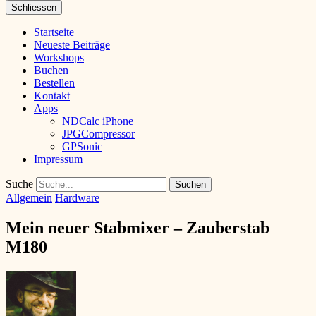
Schliessen
Startseite
Neueste Beiträge
Workshops
Buchen
Bestellen
Kontakt
Apps
NDCalc iPhone
JPGCompressor
GPSonic
Impressum
Suche
Allgemein
Hardware
Mein neuer Stabmixer – Zauberstab
M180