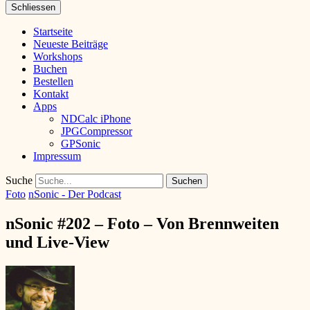
Schliessen
Startseite
Neueste Beiträge
Workshops
Buchen
Bestellen
Kontakt
Apps
NDCalc iPhone
JPGCompressor
GPSonic
Impressum
Suche
Foto
nSonic - Der Podcast
nSonic #202 – Foto – Von Brennweiten
und Live-View