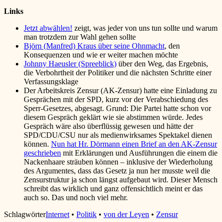
Links
Jetzt abwählen!
zeigt, was jeder von uns tun sollte und warum
man trotzdem zur Wahl gehen sollte
Björn (Manfred) Kraus über seine Ohnmacht
, den
Konsequenzen und wie er weiter machen möchte
Johnny Haeusler (Spreeblick)
über den Weg, das Ergebnis,
die Verbohrtheit der Politiker und die nächsten Schritte einer
Verfassungsklage
Der Arbeitskreis Zensur (AK-Zensur) hatte eine Einladung zu
Gesprächen mit der SPD, kurz vor der Verabschiedung des
Sperr-Gesetzes, abgesagt. Grund: Die Partei hatte schon vor
diesem Gespräch geklärt wie sie abstimmen würde. Jedes
Gespräch wäre also überflüssig gewesen und hätte der
SPD/CDU/CSU nur als medienwirksames Spektakel dienen
können.
Nun hat Hr. Dörmann einen Brief an den AK-Zensur
geschrieben
mit Erklärungen und Ausführungen die einem die
Nackenhaare sträuben können – inklusive der Wiederholung
des Argumentes, dass das Gesetz ja nun her musste weil die
Zensurstruktur ja schon längst aufgebaut wird. Dieser Mensch
schreibt das wirklich und ganz offensichtlich meint er das
auch so. Das und noch viel mehr.
Schlagwörter
Internet
•
Politik
•
von der Leyen
•
Zensur