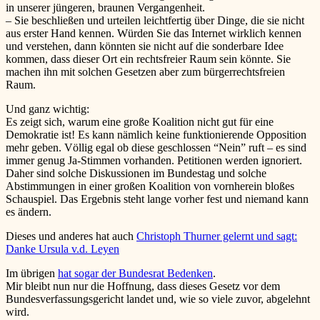
in unserer jüngeren, braunen Vergangenheit.
– Sie beschließen und urteilen leichtfertig über Dinge, die sie nicht
aus erster Hand kennen. Würden Sie das Internet wirklich kennen
und verstehen, dann könnten sie nicht auf die sonderbare Idee
kommen, dass dieser Ort ein rechtsfreier Raum sein könnte. Sie
machen ihn mit solchen Gesetzen aber zum bürgerrechtsfreien
Raum.
Und ganz wichtig:
Es zeigt sich, warum eine große Koalition nicht gut für eine
Demokratie ist! Es kann nämlich keine funktionierende Opposition
mehr geben. Völlig egal ob diese geschlossen “Nein” ruft – es sind
immer genug Ja-Stimmen vorhanden. Petitionen werden ignoriert.
Daher sind solche Diskussionen im Bundestag und solche
Abstimmungen in einer großen Koalition von vornherein bloßes
Schauspiel. Das Ergebnis steht lange vorher fest und niemand kann
es ändern.
Dieses und anderes hat auch
Christoph Thurner gelernt und sagt:
Danke Ursula v.d. Leyen
Im übrigen
hat sogar der Bundesrat Bedenken
.
Mir bleibt nun nur die Hoffnung, dass dieses Gesetz vor dem
Bundesverfassungsgericht landet und, wie so viele zuvor, abgelehnt
wird.