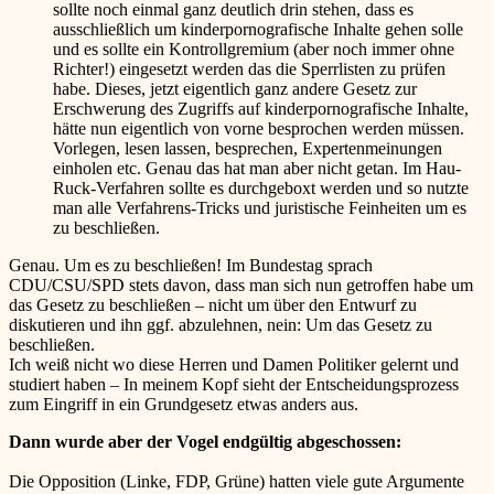
sollte noch einmal ganz deutlich drin stehen, dass es
ausschließlich um kinderpornografische Inhalte gehen solle
und es sollte ein Kontrollgremium (aber noch immer ohne
Richter!) eingesetzt werden das die Sperrlisten zu prüfen
habe. Dieses, jetzt eigentlich ganz andere Gesetz zur
Erschwerung des Zugriffs auf kinderpornografische Inhalte,
hätte nun eigentlich von vorne besprochen werden müssen.
Vorlegen, lesen lassen, besprechen, Expertenmeinungen
einholen etc. Genau das hat man aber nicht getan. Im Hau-
Ruck-Verfahren sollte es durchgeboxt werden und so nutzte
man alle Verfahrens-Tricks und juristische Feinheiten um es
zu beschließen.
Genau. Um es zu beschließen! Im Bundestag sprach
CDU/CSU/SPD stets davon, dass man sich nun getroffen habe um
das Gesetz zu beschließen – nicht um über den Entwurf zu
diskutieren und ihn ggf. abzulehnen, nein: Um das Gesetz zu
beschließen.
Ich weiß nicht wo diese Herren und Damen Politiker gelernt und
studiert haben – In meinem Kopf sieht der Entscheidungsprozess
zum Eingriff in ein Grundgesetz etwas anders aus.
Dann wurde aber der Vogel endgültig abgeschossen:
Die Opposition (Linke, FDP, Grüne) hatten viele gute Argumente