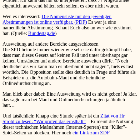
wurden. Ich kann das nur so interpretieren, dass 77 Abgeordnete
eigentlich anwesend hätten sein sollen, es aber nicht waren.
Wen es interessiert:
Die Namensliste mit den jeweiligen
Abstimmungen ist online verfügbar. (PDF)
Es war ja eine
namentliche Abstimmung. Schaut Euch also an wer wie gestimmt
hat. (Quelle:
Bundestag.de
)
Ausweitung auf andere Bereiche ausgeschlossen
Die SPD betonte immer wieder wie sehr sie dafür gekämpft habe,
dass man dieses Gesetz auf keinen Fall und unter überhaupt gar
keinen Umständen auf andere Bereiche ausweiten dürfe. “Noch
deutlicher als wir kann man es überhaupt nicht sagen”, hieß es fast
wörtlich. Die Opposition stellte dies deutlich in Frage und führte als
Beispiele u.a. die Autobahn-Maut und die heimliche
Onlinedurchsuchung an.
Man blieb aber dabei: Eine Ausweitung wird es nicht geben! Ja klar,
das sagte man bei Maut und Onlinedurchsuchungen ja ähnlich
laut…
Und tatsächlich: Knapp eine Stunde später ist ein
Zitat von Hr.
Strobl zu lesen: “Wir prüfen das ernsthaft”
– Er meint die Nutzung
dieser technischen Maßnahmen (Internet-Sperren) um “Killer”-
Spiel-Seiten zu blocken. Hier noch
ein Link zum ZDF
.