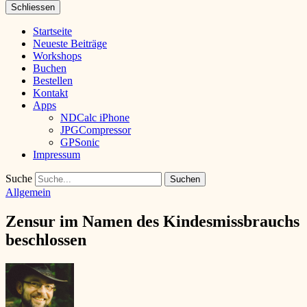
Schliessen
Startseite
Neueste Beiträge
Workshops
Buchen
Bestellen
Kontakt
Apps
NDCalc iPhone
JPGCompressor
GPSonic
Impressum
Suche
Allgemein
Zensur im Namen des Kindesmissbrauchs
beschlossen