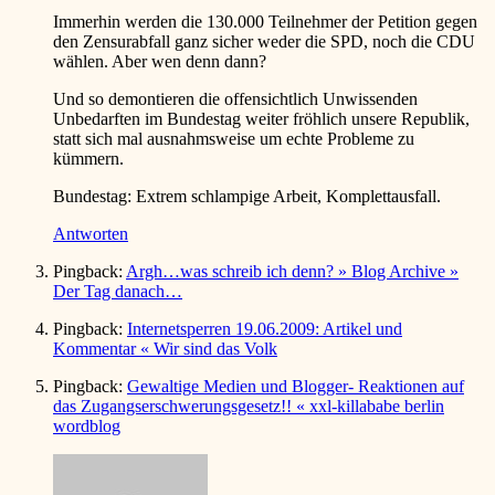
Immerhin werden die 130.000 Teilnehmer der Petition gegen
den Zensurabfall ganz sicher weder die SPD, noch die CDU
wählen. Aber wen denn dann?
Und so demontieren die offensichtlich Unwissenden
Unbedarften im Bundestag weiter fröhlich unsere Republik,
statt sich mal ausnahmsweise um echte Probleme zu
kümmern.
Bundestag: Extrem schlampige Arbeit, Komplettausfall.
Antworten
Pingback:
Argh…was schreib ich denn? » Blog Archive »
Der Tag danach…
Pingback:
Internetsperren 19.06.2009: Artikel und
Kommentar « Wir sind das Volk
Pingback:
Gewaltige Medien und Blogger- Reaktionen auf
das Zugangserschwerungsgesetz!! « xxl-killababe berlin
wordblog