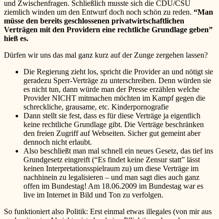
und Zwischenfragen. Schließlich musste sich die CDU/CSU
ziemlich winden um den Entwurf doch noch schön zu reden.
“Man
müsse den bereits geschlossenen privatwirtschaftlichen
Verträgen mit den Providern eine rechtliche Grundlage geben”
hieß es.
Dürfen wir uns das mal ganz kurz auf der Zunge zergehen lassen?
Die Regierung zieht los, spricht die Provider an und nötigt sie
geradezu Sperr-Verträge zu unterschreiben. Denn würden sie
es nicht tun, dann würde man der Presse erzählen welche
Provider NICHT mitmachen möchten im Kampf gegen die
schreckliche, grausame, etc. Kinderpornografie
Dann stellt sie fest, dass es für diese Verträge ja eigentlich
keine rechtliche Grundlage gibt. Die Verträge beschränken
den freien Zugriff auf Webseiten. Sicher gut gemeint aber
dennoch nicht erlaubt.
Also beschließt man mal schnell ein neues Gesetz, das tief ins
Grundgesetz eingreift (“Es findet keine Zensur statt” lässt
keinen Interpretationsspielraum zu) um diese Verträge im
nachhinein zu legalisieren – und man sagt dies auch ganz
offen im Bundestag! Am 18.06.2009 im Bundestag war es
live im Internet in Bild und Ton zu verfolgen.
So funktioniert also Politik: Erst einmal etwas illegales (von mir aus