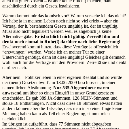
auch mit guter Absicht – ist aber keine Pflicht) machen, dann
anschließend durch ein Gesetz legalisieren.
Warum kommt mir das komisch vor? Warum verstehe ich das nicht?
Ich habe ja in meinem Leben noch nicht so viel erlebt – aber ein
Vertrag, der lt. bestehendem Gesetz ungültig ist, der ist ungültig.
Muss also nicht legalisiert werden weil es angeblich ja keine
Alternative gäbe.
Er ist schlicht nicht gültig. Zerreißt ihn und
denkt noch einmal in Ruhe(!) darüber nach liebe Regierung!
Erschwerend kommt hinzu, dass diese Verträge ja offensichtlich
“erzwungen” wurden. Werde ich an meiner Tür zu einer
Unterschrift genötigt, dann ist diese ungültig! Gleiches gilt demnach
wohl auch für die Verträge mit den Providern. Zerreißt sie und denkt
darüber nach.
Aber nein – Politiker leben in einer eigenen Realität und so wurde
der (neue) Gesetzentwurf am 18.06.2009 beschlossen, in einer
namentlichen Abstimmung.
Nur 535 Abgeordnete waren
anwesend
um über so einen Eingriff in unser Grundgesetz zu
entscheiden. Es gab 389 JA-Stimmen, 128 NEIN-Stimmen und
stolze 18 Enthaltungen. Nicht dass diese 18 Stimmen etwas hätten
ändern können aber die Tatsache, dass man in so einer frage keine
Meinung haben kann als Teil einer Regierung, stimmt mich
nachdenklich.
Im übrigen ist aufgeführt, dass 77 Stimmen nicht abgegeben