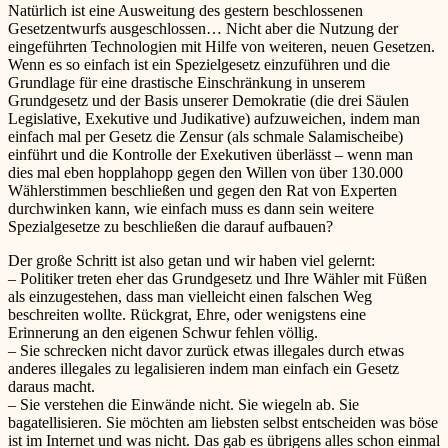
Natürlich ist eine Ausweitung des gestern beschlossenen
Gesetzentwurfs ausgeschlossen… Nicht aber die Nutzung der
eingeführten Technologien mit Hilfe von weiteren, neuen Gesetzen.
Wenn es so einfach ist ein Spezielgesetz einzuführen und die
Grundlage für eine drastische Einschränkung in unserem
Grundgesetz und der Basis unserer Demokratie (die drei Säulen
Legislative, Exekutive und Judikative) aufzuweichen, indem man
einfach mal per Gesetz die Zensur (als schmale Salamischeibe)
einführt und die Kontrolle der Exekutiven überlässt – wenn man
dies mal eben hopplahopp gegen den Willen von über 130.000
Wählerstimmen beschließen und gegen den Rat von Experten
durchwinken kann, wie einfach muss es dann sein weitere
Spezialgesetze zu beschließen die darauf aufbauen?
Der große Schritt ist also getan und wir haben viel gelernt:
– Politiker treten eher das Grundgesetz und Ihre Wähler mit Füßen
als einzugestehen, dass man vielleicht einen falschen Weg
beschreiten wollte. Rückgrat, Ehre, oder wenigstens eine
Erinnerung an den eigenen Schwur fehlen völlig.
– Sie schrecken nicht davor zurück etwas illegales durch etwas
anderes illegales zu legalisieren indem man einfach ein Gesetz
daraus macht.
– Sie verstehen die Einwände nicht. Sie wiegeln ab. Sie
bagatellisieren. Sie möchten am liebsten selbst entscheiden was böse
ist im Internet und was nicht. Das gab es übrigens alles schon einmal