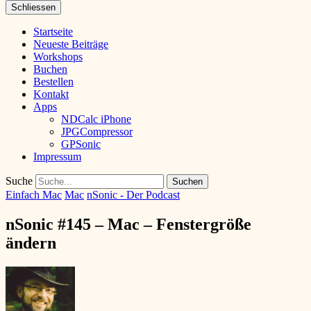
Schliessen
Startseite
Neueste Beiträge
Workshops
Buchen
Bestellen
Kontakt
Apps
NDCalc iPhone
JPGCompressor
GPSonic
Impressum
Suche
Einfach Mac
Mac
nSonic - Der Podcast
nSonic #145 – Mac – Fenstergröße
ändern