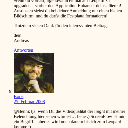
Wenn du vorhast, irgendwann einmal auf Leopard zu
upgraden – vorher den Application Enhancer deinstallieren!
Ansonsten siehst du bei deiner Anmeldung nur einen blauen
Bildschirm, und du darfst die Festplatte formatieren!
Trotzdem vielen Dank für den interessanten Beitrag,
dein
Andreas
Antworten
Boris
25. Februar 2008
@Benni: tja, wenn Du die Videoqualität der iSight mit meiner
Beleuchtung hier sehen würdest… hehe
:)
ScreenFlow ist mir
ein Begriff – aber es wird noch dauern bis ich zum Leopard
komme
:)