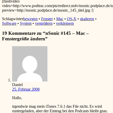
[flashvideo
video=http://www.podtrac.com/pts/redirect.m4v/nsonic.podplace.
preview=http://nsonic.podplace.de/nsonic_145_titel.jpg /]
Schlagwörter
bewegen
•
Fenster
•
Mac
•
OS-X
•
skalieren
•
Software
•
System
•
vergrößern
•
verkleinern
19 Kommentare zu “
nSonic #145 – Mac –
Fenstergröße ändern
”
Daniel
25. Februar 2008
Hallo,
irgendwie mag mein iTunes 7.6.1 das File nicht. Es wird
runtergeladen, aber der Eintrag bei den Podcasts bleibt grau.