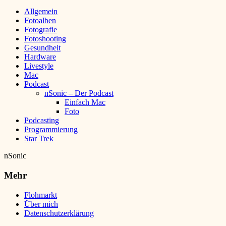
Allgemein
Fotoalben
Fotografie
Fotoshooting
Gesundheit
Hardware
Livestyle
Mac
Podcast
nSonic – Der Podcast
Einfach Mac
Foto
Podcasting
Programmierung
Star Trek
nSonic
Mehr
Flohmarkt
Über mich
Datenschutzerklärung