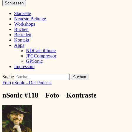
Schliessen
Startseite
Neueste Beiträge
Workshops
Buchen
Bestellen
Kontakt
Apps
NDCalc iPhone
JPGCompressor
GPSonic
Impressum
Suche
Foto
nSonic - Der Podcast
nSonic #118 – Foto – Kontraste