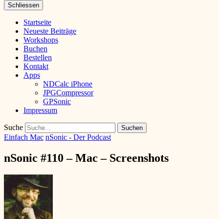
Schliessen
Startseite
Neueste Beiträge
Workshops
Buchen
Bestellen
Kontakt
Apps
NDCalc iPhone
JPGCompressor
GPSonic
Impressum
Suche
Einfach Mac
nSonic - Der Podcast
nSonic #110 – Mac – Screenshots