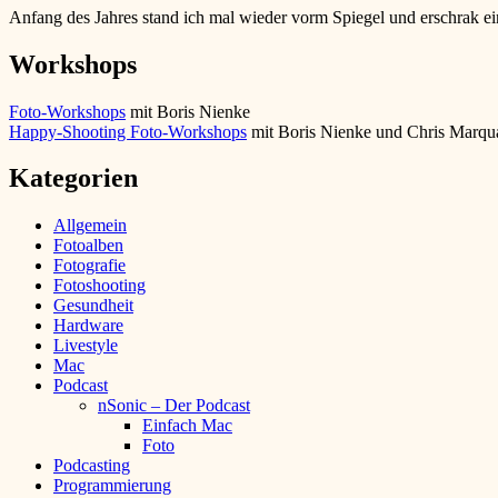
Anfang des Jahres stand ich mal wieder vorm Spiegel und erschrak 
Workshops
Foto-Workshops
mit Boris Nienke
Happy-Shooting Foto-Workshops
mit Boris Nienke und Chris Marqu
Kategorien
Allgemein
Fotoalben
Fotografie
Fotoshooting
Gesundheit
Hardware
Livestyle
Mac
Podcast
nSonic – Der Podcast
Einfach Mac
Foto
Podcasting
Programmierung