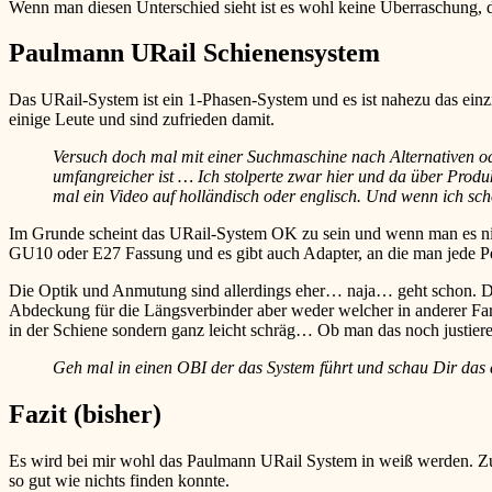
Wenn man diesen Unterschied sieht ist es wohl keine Überraschung, da
Paulmann URail Schienensystem
Das URail-System ist ein 1-Phasen-System und es ist nahezu das einz
einige Leute und sind zufrieden damit.
Versuch doch mal mit einer Suchmaschine nach Alternativen o
umfangreicher ist … Ich stolperte zwar hier und da über Prod
mal ein Video auf holländisch oder englisch. Und wenn ich sch
Im Grunde scheint das URail-System OK zu sein und wenn man es nic
GU10 oder E27 Fassung und es gibt auch Adapter, an die man jede Pen
Die Optik und Anmutung sind allerdings eher… naja… geht schon. Di
Abdeckung für die Längsverbinder aber weder welcher in anderer Farb
in der Schiene sondern ganz leicht schräg… Ob man das noch justiere
Geh mal in einen OBI der das System führt und schau Dir das 
Fazit (bisher)
Es wird bei mir wohl das Paulmann URail System in weiß werden. Z
so gut wie nichts finden konnte.