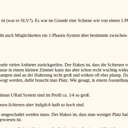
 ist (war es SLV?). Es war im Grunde eine Schiene wie von einem 1-P
ibt auch Möglichkeiten ein 1-Phasen-System über bestimmte zwischen-St
 vielen Anbieter zurückgreifen. Der Haken ist, dass die Schienen ve
Hause in einem kleinen Zimmer kann das aber schon recht wuchtig wir
Lampen sind an der Halterung recht groß und wirken oft eher plump. 
gt werden, dafür braucht man Platz. Wie gesagt, in einem Ausstellung
man URail System sind im Profil ca. 1⁄4 so groß.
sen-Schienen aber lediglich halb so hoch sind.
 umgeschaltet werden muss. Der Haken ist, dass man weniger Platz hat
ewiesen ist.