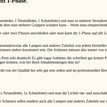
it 1-Phase.
enleiter, 1 Neutralleiter, 1 Schutzleiter) und man so mehrere Stromkre
m, in dem man mehrere Gruppen schalten kann – Wenn man entsprechen
er oder zwei Phasen anschließen oder man kann die 1-Phase auf alle L
normalerweise alle Lampen und anderes Zubehör von jedem Hersteller i
 können anders konstruiert sein. Die Schienen müssen also immer von
is teils drastisch! Es gibt sogar Anbieter, die schreiben gar keinen Pr
agen können, was bei ihren Abnahmemengen drin ist?
on der Qualität her sehr gut sein sollen und im professionellen Berei
 Neutralleiter, 1x Schutzleiter) und man die Lichter ein- und ausschal
ie Schienen selbst sondern auch alle Lampen und anderes Zubehör nur 