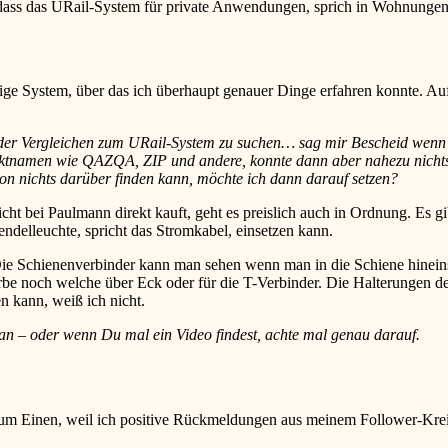
ss das URail-System für private Anwendungen, sprich in Wohnungen, so 
ige System, über das ich überhaupt genauer Dinge erfahren konnte. Au
der Vergleichen zum URail-System zu suchen… sag mir Bescheid wenn e
uktnamen wie QAZQA, ZIP und andere, konnte dann aber nahezu nichts 
on nichts darüber finden kann, möchte ich dann darauf setzen?
ht bei Paulmann direkt kauft, geht es preislich auch in Ordnung. Es
delleuchte, spricht das Stromkabel, einsetzen kann.
e Schienenverbinder kann man sehen wenn man in die Schiene hineins
e noch welche über Eck oder für die T-Verbinder. Die Halterungen der 
n kann, weiß ich nicht.
an – oder wenn Du mal ein Video findest, achte mal genau darauf.
um Einen, weil ich positive Rückmeldungen aus meinem Follower-Kre