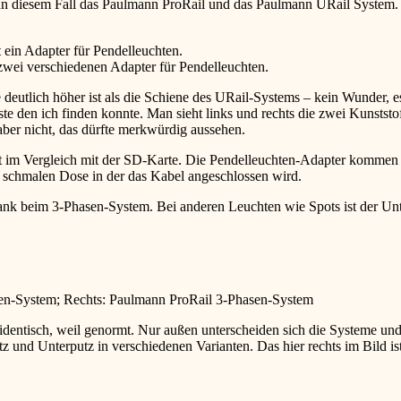
 In diesem Fall das Paulmann ProRail und das Paulmann URail System.
 ein Adapter für Pendelleuchten.
wei verschiedenen Adapter für Pendelleuchten.
eutlich höher ist als die Schiene des URail-Systems – kein Wunder, e
te den ich finden konnte. Man sieht links und rechts die zwei Kunsts
aber nicht, das dürfte merkwürdig aussehen.
st im Vergleich mit der SD-Karte. Die Pendelleuchten-Adapter kommen i
ehr schmalen Dose in der das Kabel angeschlossen wird.
ank beim 3-Phasen-System. Bei anderen Leuchten wie Spots ist der Unte
en-System; Rechts: Paulmann ProRail 3-Phasen-System
identisch, weil genormt. Nur außen unterscheiden sich die Systeme und
utz und Unterputz in verschiedenen Varianten. Das hier rechts im Bild 