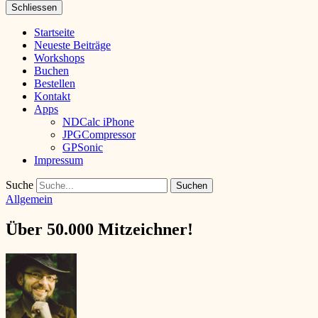
Schliessen
Startseite
Neueste Beiträge
Workshops
Buchen
Bestellen
Kontakt
Apps
NDCalc iPhone
JPGCompressor
GPSonic
Impressum
Suche
Allgemein
Über 50.000 Mitzeichner!