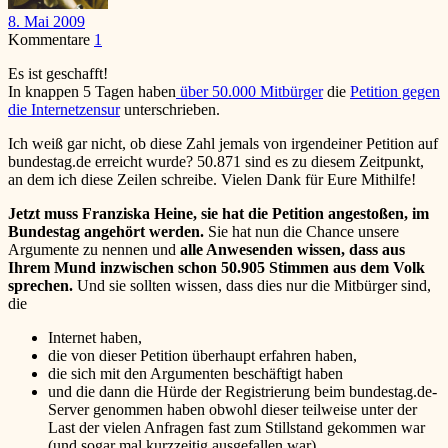
8. Mai 2009
Kommentare
1
Es ist geschafft!
In knappen 5 Tagen haben
über 50.000 Mitbürger
die
Petition gegen
die Internetzensur
unterschrieben.
Ich weiß gar nicht, ob diese Zahl jemals von irgendeiner Petition auf
bundestag.de erreicht wurde? 50.871 sind es zu diesem Zeitpunkt,
an dem ich diese Zeilen schreibe. Vielen Dank für Eure Mithilfe!
Jetzt muss Franziska Heine, sie hat die Petition angestoßen, im
Bundestag angehört werden.
Sie hat nun die Chance unsere
Argumente zu nennen und
alle Anwesenden wissen, dass aus
Ihrem Mund inzwischen schon 50.905 Stimmen aus dem Volk
sprechen.
Und sie sollten wissen, dass dies nur die Mitbürger sind,
die
Internet haben,
die von dieser Petition überhaupt erfahren haben,
die sich mit den Argumenten beschäftigt haben
und die dann die Hürde der Registrierung beim bundestag.de-
Server genommen haben obwohl dieser teilweise unter der
Last der vielen Anfragen fast zum Stillstand gekommen war
(und sogar mal kurzzeitig ausgefallen war).