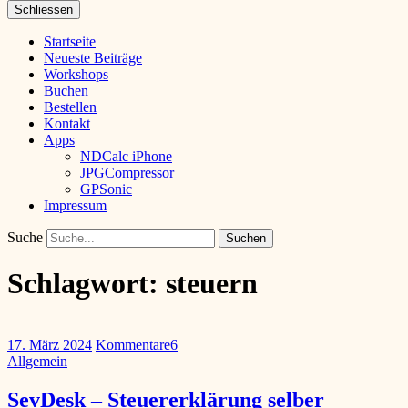
Schliessen
Startseite
Neueste Beiträge
Workshops
Buchen
Bestellen
Kontakt
Apps
NDCalc iPhone
JPGCompressor
GPSonic
Impressum
Suche
Schlagwort:
steuern
17. März 2024
Kommentare
6
Allgemein
SevDesk – Steuererklärung selber